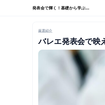
本文へスキップ
発表会で輝く！基礎から学ぶバレエ術
厳選紹介
バレエ発表会で映