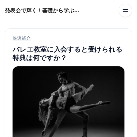
本文へスキップ
発表会で輝く！基礎から学ぶバレエ術
厳選紹介
バレエ教室に入会すると受けられる
特典は何ですか？