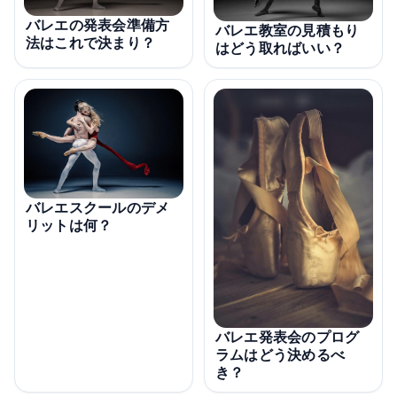
バレエの発表会準備方
バレエ教室の見積もり
法はこれで決まり？
はどう取ればいい？
バレエスクールのデメ
リットは何？
バレエ発表会のプログ
ラムはどう決めるべ
き？