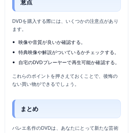
意点
DVDを購入する際には、いくつかの注意点があり
ます。
映像や音質が良いか確認する。
特典映像や解説がついているかチェックする。
自宅のDVDプレーヤーで再生可能か確認する。
これらのポイントを押さえておくことで、後悔の
ない買い物ができるでしょう。
まとめ
バレエ名作のDVDは、あなたにとって新たな芸術