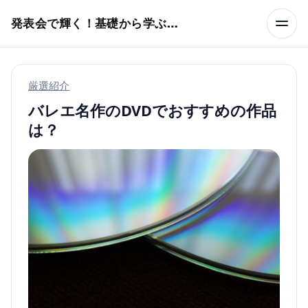
本文へスキップ
発表会で輝く！基礎から学ぶバレエ術
厳選紹介
バレエ名作のDVDでおすすめの作品
は？