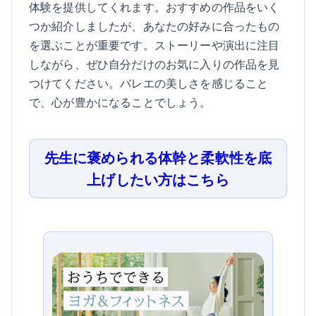
体験を提供してくれます。おすすめの作品をいく
つか紹介しましたが、あなたの好みに合ったもの
を選ぶことが重要です。ストーリーや演出に注目
しながら、ぜひ自分だけのお気に入りの作品を見
つけてください。バレエの美しさを感じること
で、心が豊かになることでしょう。
先生に褒められる体幹と柔軟性を底
上げしたい方はこちら