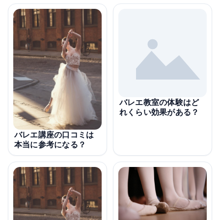
バレエ教室の体験はど
れくらい効果がある？
バレエ講座の口コミは
本当に参考になる？