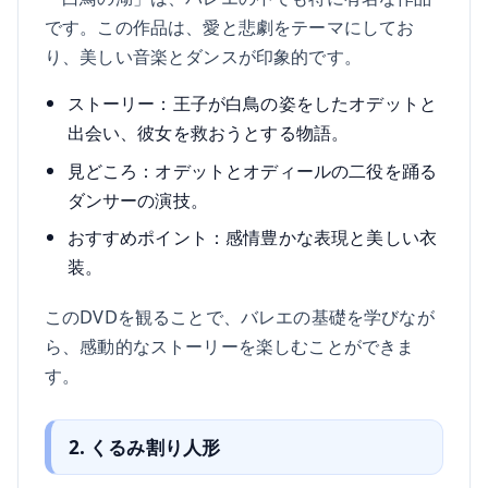
です。この作品は、愛と悲劇をテーマにしてお
り、美しい音楽とダンスが印象的です。
ストーリー：王子が白鳥の姿をしたオデットと
出会い、彼女を救おうとする物語。
見どころ：オデットとオディールの二役を踊る
ダンサーの演技。
おすすめポイント：感情豊かな表現と美しい衣
装。
このDVDを観ることで、バレエの基礎を学びなが
ら、感動的なストーリーを楽しむことができま
す。
2. くるみ割り人形