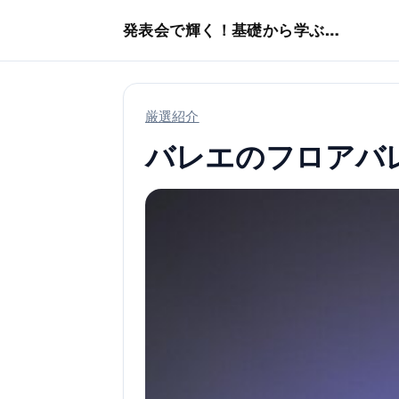
本文へスキップ
発表会で輝く！基礎から学ぶバレエ術
厳選紹介
バレエのフロアバ