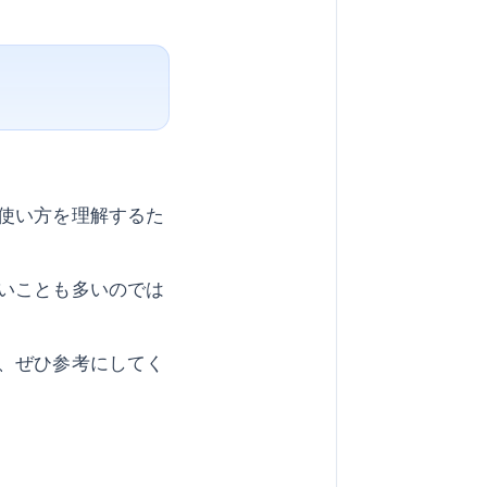
使い方を理解するた
いことも多いのでは
、ぜひ参考にしてく