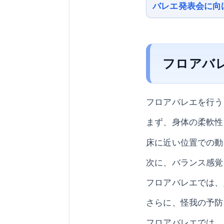
バレエ発表会に向
フロアバ
フロアバレエを行う
まず、身体の柔軟性
床に近い位置での動
次に、バランス感覚
フロアバレエでは、
さらに、怪我の予防
フロアバレエでは、