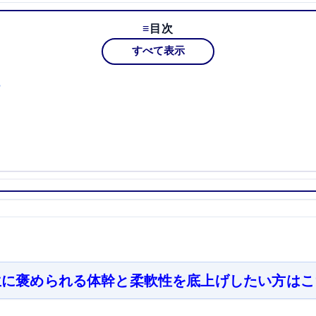
目次
すべて表示
？
生に褒められる体幹と柔軟性を底上げしたい方はこ