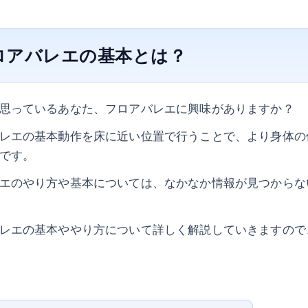
ロアバレエの基本とは？
思っているあなた、フロアバレエに興味がありますか？
レエの基本動作を床に近い位置で行うことで、より身体の
です。
エのやり方や基本については、なかなか情報が見つからな
レエの基本ややり方について詳しく解説していきますので