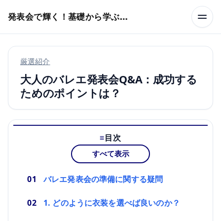
本文へスキップ
発表会で輝く！基礎から学ぶバレエ術
厳選紹介
大人のバレエ発表会Q&A：成功する
ためのポイントは？
目次
すべて表示
バレエ発表会の準備に関する疑問
1. どのように衣装を選べば良いのか？