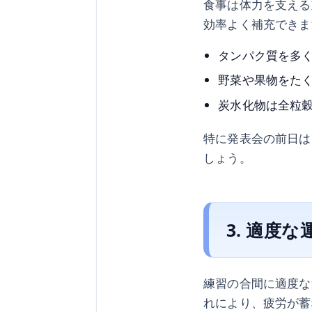
食事は体力を支える
効率よく補充できま
タンパク質を多
野菜や果物をた
炭水化物は全粒
特に発表会の前日は
しょう。
3. 適度
練習の合間に適度な
れにより、疲労が蓄