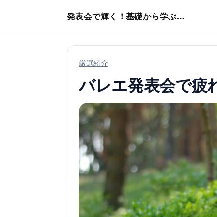
本文へスキップ
発表会で輝く！基礎から学ぶバレエ術
厳選紹介
バレエ発表会で疲