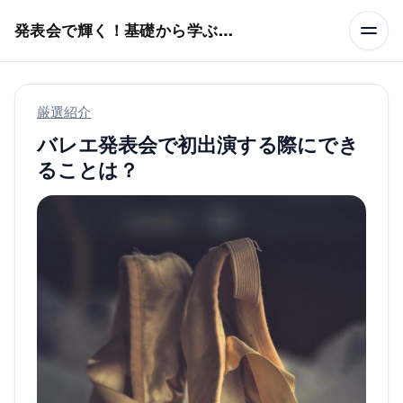
本文へスキップ
発表会で輝く！基礎から学ぶバレエ術
厳選紹介
バレエ発表会で初出演する際にでき
ることは？