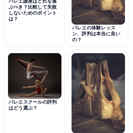
バレエ講座はどれを選
ぶべき？比較して失敗
しないためのポイント
は？
バレエの体験レッス
ン、評判は本当に良い
の？
バレエスクールの評判
はどう選ぶ？