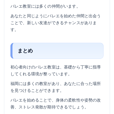
バレエ教室には多くの仲間がいます。
あなたと同じようにバレエを始めた仲間と出会う
ことで、新しい友達ができるチャンスがありま
す。
まとめ
初心者向けのバレエ教室は、基礎から丁寧に指導
してくれる環境が整っています。
福岡には多くの教室があり、あなたに合った場所
を見つけることができます。
バレエを始めることで、身体の柔軟性や姿勢の改
善、ストレス発散が期待できるでしょう。