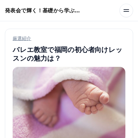
本文へスキップ
発表会で輝く！基礎から学ぶバレエ術
厳選紹介
バレエ教室で福岡の初心者向けレッ
スンの魅力は？