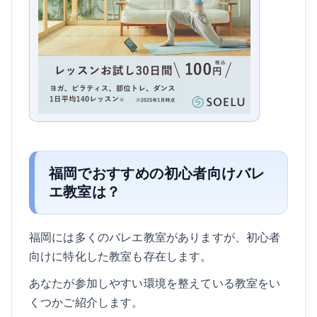
福岡でおすすめの初心者向けバレ
エ教室は？
福岡には多くのバレエ教室がありますが、初心者
向けに特化した教室も存在します。
あなたが参加しやすい環境を整えている教室をい
くつかご紹介します。