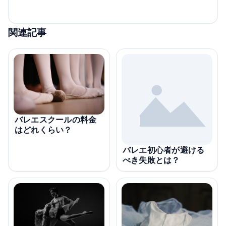
関連記事
バレエスクールの料金
はどれくらい？
バレエ初心者が避ける
べき失敗とは？