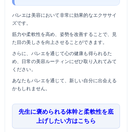
バレエは美容において非常に効果的なエクササイ
ズです。
筋力や柔軟性を高め、姿勢を改善することで、見
た目の美しさを向上させることができます。
さらに、バレエを通じて心の健康も得られるた
め、日常の美容ルーティンにぜひ取り入れてみて
ください。
あなたもバレエを通じて、新しい自分に出会える
かもしれません。
先生に褒められる体幹と柔軟性を底
上げしたい方はこちら