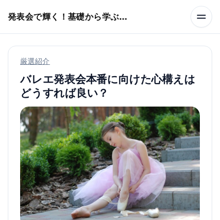
本文へスキップ
発表会で輝く！基礎から学ぶバレエ術
厳選紹介
バレエ発表会本番に向けた心構えは
どうすれば良い？