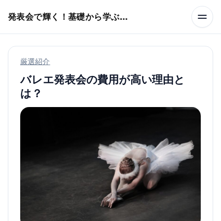
本文へスキップ
発表会で輝く！基礎から学ぶバレエ術
厳選紹介
バレエ発表会の費用が高い理由と
は？