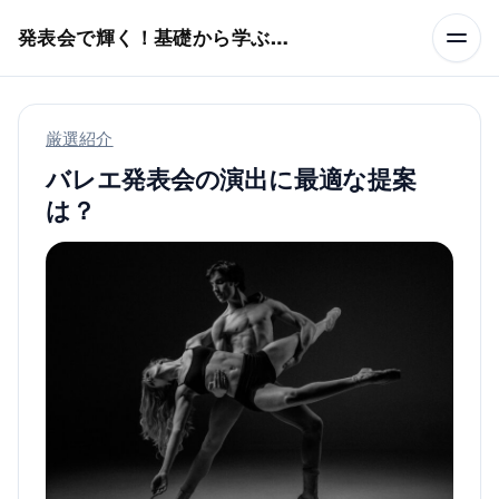
本文へスキップ
発表会で輝く！基礎から学ぶバレエ術
厳選紹介
バレエ発表会の演出に最適な提案
は？