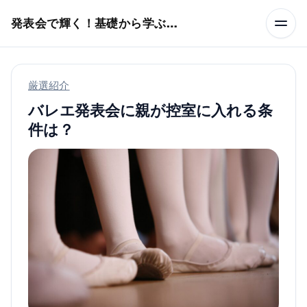
本文へスキップ
発表会で輝く！基礎から学ぶバレエ術
厳選紹介
バレエ発表会に親が控室に入れる条
件は？