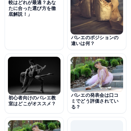
較はどれが最適？あな
たに合った選び方を徹
底解説！」
バレエのポジションの
違いは何？
バレエの発表会は口コ
初心者向けのバレエ教
ミでどう評価されてい
室はどこがオススメ？
る？