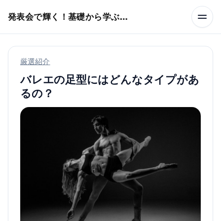
本文へスキップ
発表会で輝く！基礎から学ぶバレエ術
厳選紹介
バレエの足型にはどんなタイプがあ
るの？