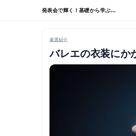
本文へスキップ
発表会で輝く！基礎から学ぶバレエ術
厳選紹介
バレエの衣装にか