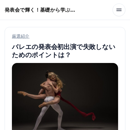
本文へスキップ
発表会で輝く！基礎から学ぶバレエ術
厳選紹介
バレエの発表会初出演で失敗しない
ためのポイントは？