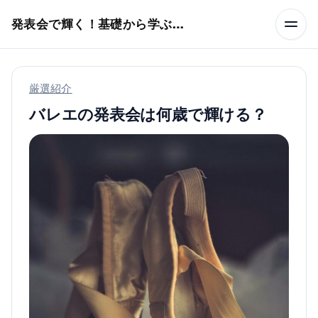
本文へスキップ
発表会で輝く！基礎から学ぶバレエ術
厳選紹介
バレエの発表会は何歳で輝ける？