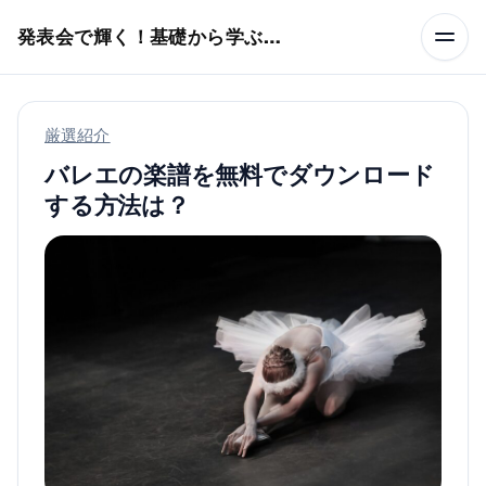
本文へスキップ
発表会で輝く！基礎から学ぶバレエ術
厳選紹介
バレエの楽譜を無料でダウンロード
する方法は？