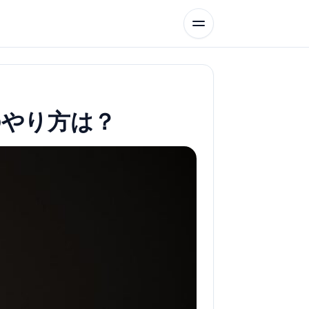
のやり方は？