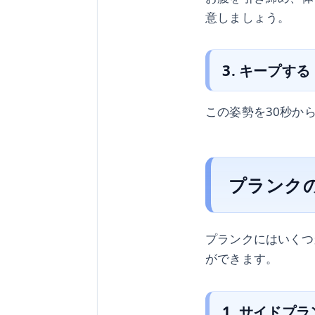
意しましょう。
3. キープする
この姿勢を30秒か
プランク
プランクにはいくつ
ができます。
1. サイドプ