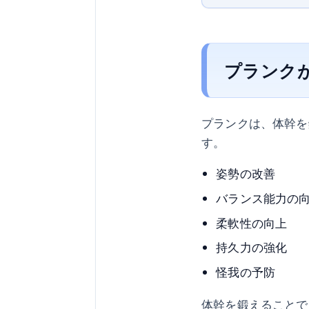
プランク
プランクは、体幹を
す。
姿勢の改善
バランス能力の
柔軟性の向上
持久力の強化
怪我の予防
体幹を鍛えることで