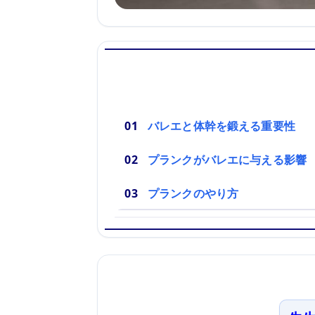
バレエと体幹を鍛える重要性
プランクがバレエに与える影響
プランクのやり方