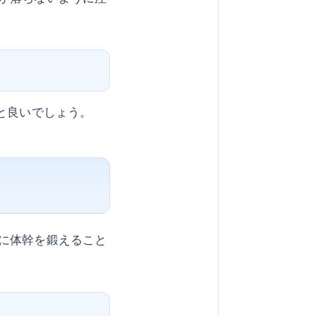
と良いでしょう。
に体幹を鍛えること